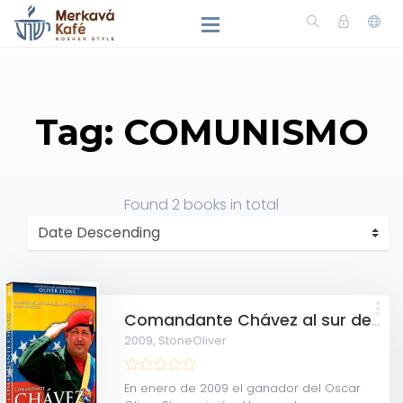
Tag: COMUNISMO
Found
2 books
in total
Comandante Chávez al sur de la frontera [Videodisco digital]
2009,
StoneOliver
En enero de 2009 el ganador del Oscar