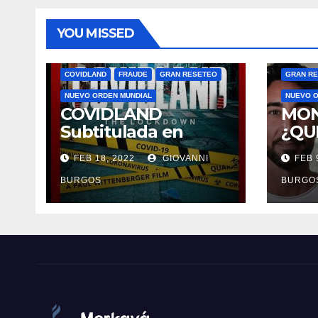
YOU MISSED
COVIDLAND
FRAUDE
GRAN RESETEO
GRAN R
NUEVO ORDEN MUNDIAL
NUEVO O
COVIDLAND
MON
Subtitulada en
¿QU
Español
DUE
FEB 18, 2022
GIOVANNI
FEB 
MU
BURGOS
BURGO