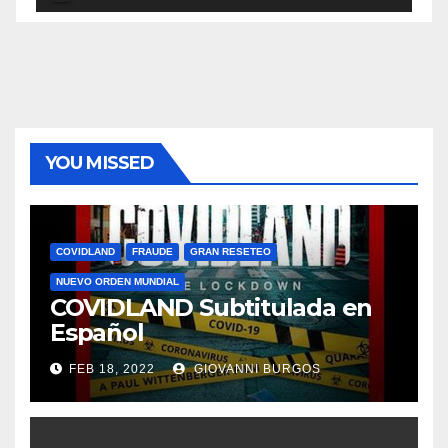
de
audio
YOU MISSED
COVIDLAND
FRAUDE
GRAN RESETEO
NUEVO ORDEN MUNDIAL
COVIDLAND Subtitulada en
Español
FEB 18, 2022
GIOVANNI BURGOS