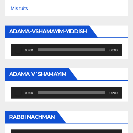
Mis tuits
ADAMA-VSHAMAYIM-YIDDISH
Reproductor
00:00
00:00
de
audio
ADAMA V´SHAMAYIM
Reproductor
00:00
00:00
de
audio
RABBI NACHMAN